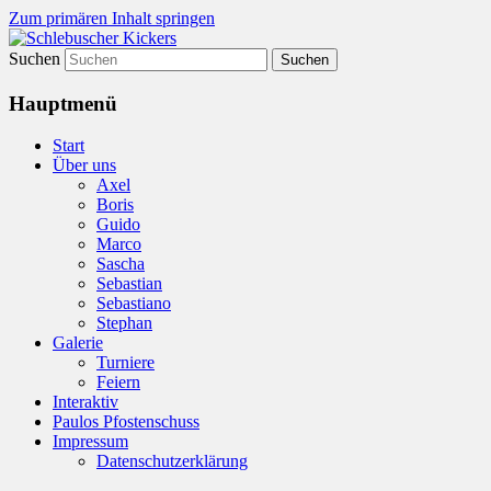
Zum primären Inhalt springen
Suchen
Olé olé…olé olé….olé olé olé olé….
Schlebuscher Kickers
Hauptmenü
Start
Über uns
Axel
Boris
Guido
Marco
Sascha
Sebastian
Sebastiano
Stephan
Galerie
Turniere
Feiern
Interaktiv
Paulos Pfostenschuss
Impressum
Datenschutzerklärung