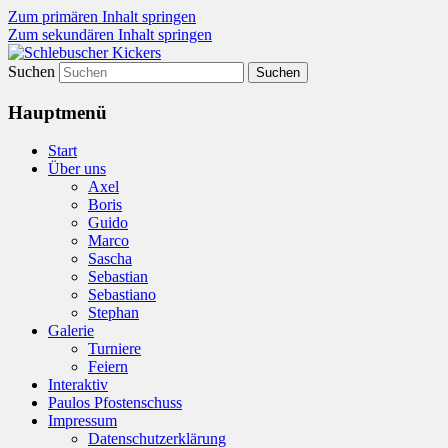
Zum primären Inhalt springen
Zum sekundären Inhalt springen
Suchen
Olé olé…olé olé….olé olé olé olé….
Schlebuscher Kickers
Hauptmenü
Start
Über uns
Axel
Boris
Guido
Marco
Sascha
Sebastian
Sebastiano
Stephan
Galerie
Turniere
Feiern
Interaktiv
Paulos Pfostenschuss
Impressum
Datenschutzerklärung