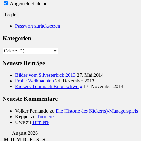
Angemeldet bleiben
Passwort zurücksetzen
Kategorien
Kategorien
Neueste Beiträge
Bilder vom Silvesterkick 2013
27. Mai 2014
Frohe Weihnachten
24. Dezember 2013
Kickers-Tour nach Braunschweig
17. November 2013
Neueste Kommentare
Volker Fernando
zu
Die Historie des Kicker(s)-Managerspiels
Keppel
zu
Turniere
Uwe
zu
Turniere
August 2026
M
D
M
D
F
S
S